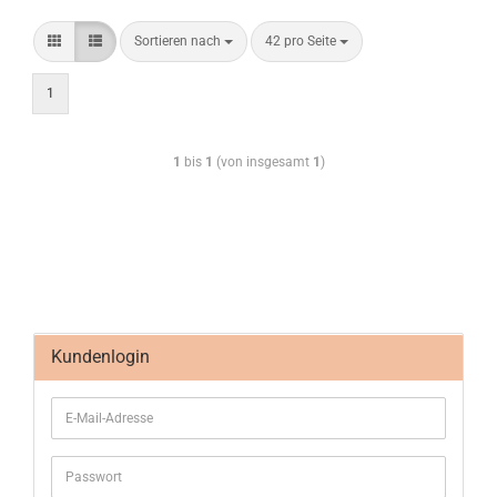
Sortieren nach
42 pro Seite
1
1
bis
1
(von insgesamt
1
)
Kundenlogin