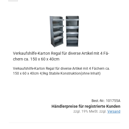
Verkaufshilfe-​​Kar­ton Regal für di­ver­se Ar­ti­kel mit 4 Fä­
chern ca. 150 x 60 x 40cm
Verkaufshilfe-​Karton Regal für di­ver­se Ar­ti­kel mit 4 Fä­chern ca.
150 x 60 x 40cm 4,9kg Sta­bi­le Kon­struk­ti­on(ohne In­halt)
Best.-Nr.: 101755A
Händlerpreise für registrierte Kunden
zzgl. 19% MwSt. zzgl.
Versand