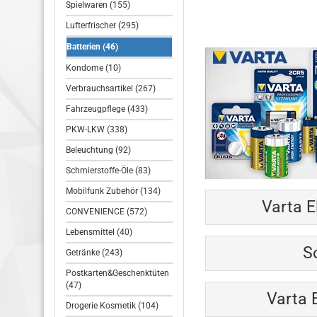
Spielwaren (155)
Lufterfrischer (295)
Batterien (46)
Kondome (10)
Verbrauchsartikel (267)
Fahrzeugpflege (433)
PKW-LKW (338)
Beleuchtung (92)
Schmierstoffe-Öle (83)
Mobilfunk Zubehör (134)
Varta E
CONVENIENCE (572)
Lebensmittel (40)
S
Getränke (243)
Postkarten&Geschenktüten
(47)
Varta 
Drogerie Kosmetik (104)