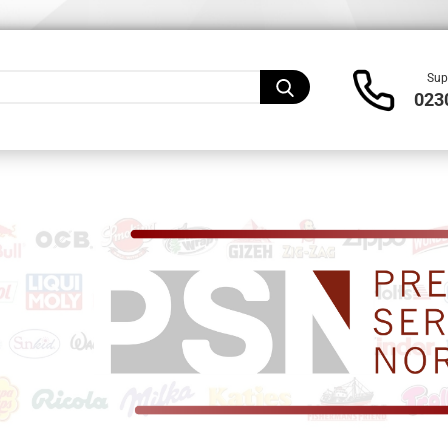
Lieferland
Sup
023
Konto
Pass