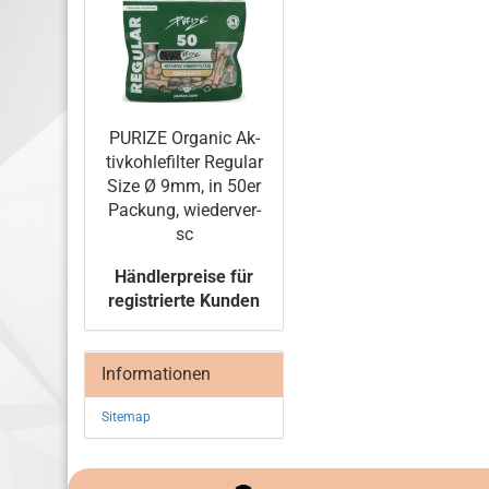
PU­RI­ZE Or­ga­nic Ak­
tiv­koh­le­fil­ter Re­gu­lar
Size Ø 9mm, in 50er
Pa­ckung, wie­der­ver­
sc
Händlerpreise für
registrierte Kunden
Informationen
Sitemap