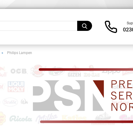
Lieferland
Sup
023
»
Philips Lampen
Konto
Pass