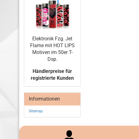
Elek­tro­nik Fzg. Jet
Flame mit HOT LIPS
Mo­ti­ven im 50er T-
Dsp.
Händlerpreise für
registrierte Kunden
Informationen
Sitemap