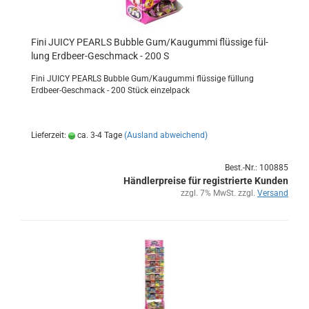
Fini JUICY PEARLS Bub­ble Gum/Kau­gum­mi flüs­si­ge fül­
lung Erdbeer-​​Ge­schmack - 200 S
Fini JUICY PEARLS Bub­ble Gum/Kau­gum­mi flüs­si­ge fül­lung
Erdbeer-​Geschmack - 200 Stück ein­zel­pack
Lieferzeit:
ca. 3-4 Tage
(Ausland abweichend)
Best.-Nr.: 100885
Händlerpreise für registrierte Kunden
zzgl. 7% MwSt. zzgl.
Versand