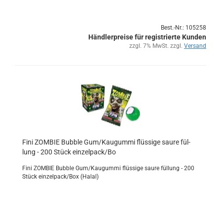
Best.-Nr.: 105258
Händlerpreise für registrierte Kunden
zzgl. 7% MwSt. zzgl.
Versand
Fini ZOM­BIE Bub­ble Gum/Kau­gum­mi flüs­si­ge saure fül­
lung - 200 Stück ein­zel­pack/Bo
Fini ZOM­BIE Bub­ble Gum/Kau­gum­mi flüs­si­ge saure fül­lung - 200
Stück ein­zel­pack/Box (Halal)