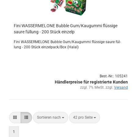
Fini WAS­SER­ME­LO­NE Bub­ble Gum/Kau­gum­mi flüs­si­ge
saure fül­lung - 200 Stück ein­zelp
Fini WAS­SER­ME­LO­NE Bub­ble Gum/Kau­gum­mi flüs­si­ge saure fül­
lung - 200 Stück ein­zel­pack/Box (Halal)
Best.-Nr.: 105241
Händlerpreise für registrierte Kunden
zzgl. 7% MwSt. zzgl.
Versand
Sortieren nach
42 pro Seite
1