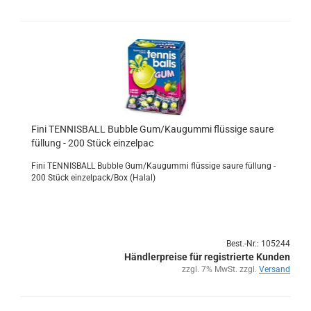
Fini TEN­NIS­BALL Bub­ble Gum/Kau­gum­mi flüs­si­ge saure
fül­lung - 200 Stück ein­zel­pac
Fini TEN­NIS­BALL Bub­ble Gum/Kau­gum­mi flüs­si­ge saure fül­lung -
200 Stück ein­zel­pack/Box (Halal)
Best.-Nr.: 105244
Händlerpreise für registrierte Kunden
zzgl. 7% MwSt. zzgl.
Versand