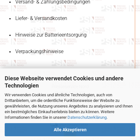
Versand- & Zahlungsbedingungen
Liefer- & Versandkosten
Hinweise zur Batterieentsorgung
Verpackungshinweise
Diese Webseite verwendet Cookies und andere
Technologien
Presseservice Nord
GmbH & Co. KG
Wir verwenden Cookies und ähnliche Technologien, auch von
Ziegelbrennerstraße 3
Drittanbietern, um die ordentliche Funktionsweise der Website zu
28279 Bremen
gewährleisten, die Nutzung unseres Angebotes zu analysieren und Ihnen
Deutschland
ein bestmögliches Einkaufserlebnis bieten zu können. Weitere
Informationen finden Sie in unserer
Datenschutzerklärung
.
unser Versand Partner
Alle Akzeptieren