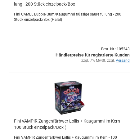
lung - 200 Stück ein­zel­pack/Box
Fini CAMEL Bub­ble Gum/Kau­gum­mi flüs­si­ge saure fül­lung - 200
Stück ein­zel­pack/Box (Halal)
Best.-Nr.: 105243
Händlerpreise für registrierte Kunden
zzgl. 7% MwSt. zzgl.
Versand
Fini VAM­PIR Zun­gen­färb­wer Lol­lis + Kau­gum­mi im Kern -
100 Stück ein­zel­pack/Box (
Fini VAM­PIR Zun­gen­färb­wer Lol­lis + Kau­gum­mi im Kern - 100