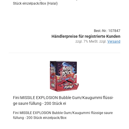
Stück ein­zel­pack/Box (Halal)
Best.-Nr.: 107847
Händlerpreise für registrierte Kunden
zzgl. 7% MwSt. zzgl.
Versand
Fini MIS­SI­LE EX­PLO­SI­ON Bub­ble Gum/Kau­gum­mi flüs­si­
ge saure fül­lung - 200 Stück ei
Fini MIS­SI­LE EX­PLO­SI­ON Bub­ble Gum/Kau­gum­mi flüs­si­ge saure
fül­lung - 200 Stück ein­zel­pack/Box