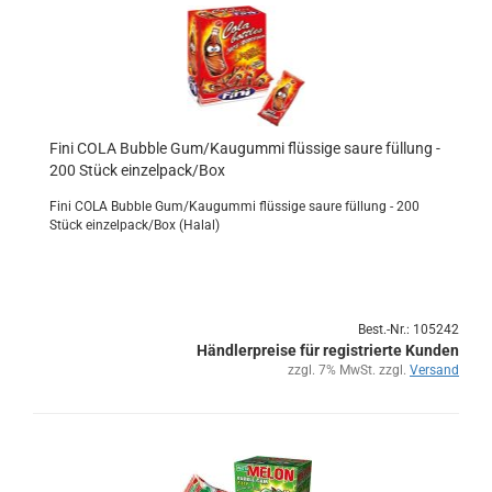
Fini COLA Bub­ble Gum/Kau­gum­mi flüs­si­ge saure fül­lung -
200 Stück ein­zel­pack/Box
Fini COLA Bub­ble Gum/Kau­gum­mi flüs­si­ge saure fül­lung - 200
Stück ein­zel­pack/Box (Halal)
Best.-Nr.: 105242
Händlerpreise für registrierte Kunden
zzgl. 7% MwSt. zzgl.
Versand