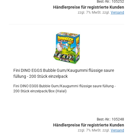
Best.-Nr.: 105252
Händlerpreise für registrierte Kunden
zzgl. 7% MwSt. zzgl.
Versand
Fini DINO EGGS Bub­ble Gum/Kau­gum­mi flüs­si­ge saure
fül­lung - 200 Stück ein­zel­pack
Fini DINO EGGS Bub­ble Gum/Kau­gum­mi flüs­si­ge saure fül­lung -
200 Stück ein­zel­pack/Box (Halal)
Best.-Nr.: 105248
Händlerpreise für registrierte Kunden
zzgl. 7% MwSt. zzgl.
Versand