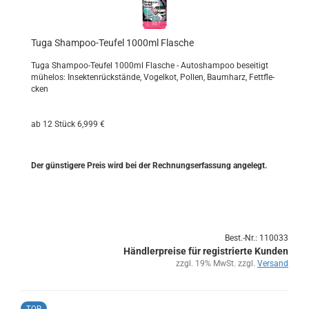
Tuga Shampoo-​​Teu­fel 1000ml Fla­sche
Tuga Shampoo-​Teufel 1000ml Fla­sche - Au­to­sham­poo be­sei­tigt
mü­he­los: In­sek­ten­rück­stän­de, Vo­gel­kot, Pol­len, Baum­harz, Fett­fle­
cken
ab 12 Stück 6,999 €
Der güns­ti­ge­re Preis wird bei der Rech­nungs­er­fas­sung an­ge­legt.
Best.-Nr.: 110033
Händlerpreise für registrierte Kunden
zzgl. 19% MwSt. zzgl.
Versand
TOP