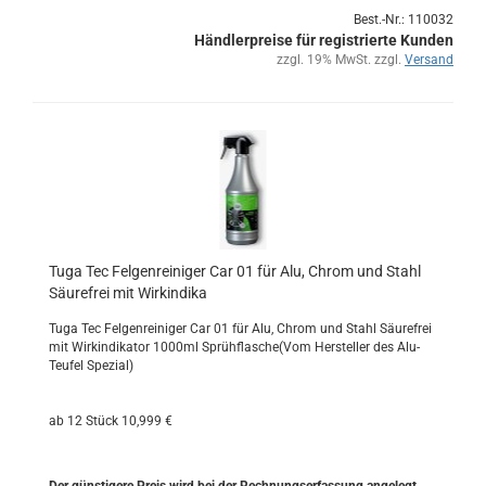
Best.-Nr.: 110032
Händlerpreise für registrierte Kunden
zzgl. 19% MwSt. zzgl.
Versand
Tuga Tec Fel­gen­rei­ni­ger Car 01 für Alu, Chrom und Stahl
Säu­re­frei mit Wir­k­in­di­ka
Tuga Tec Fel­gen­rei­ni­ger Car 01 für Alu, Chrom und Stahl Säu­re­frei
mit Wir­k­in­di­ka­tor 1000ml Sprüh­fla­sche(Vom Her­stel­ler des Alu-​
Teufel Spe­zi­al)
ab 12 Stück 10,999 €