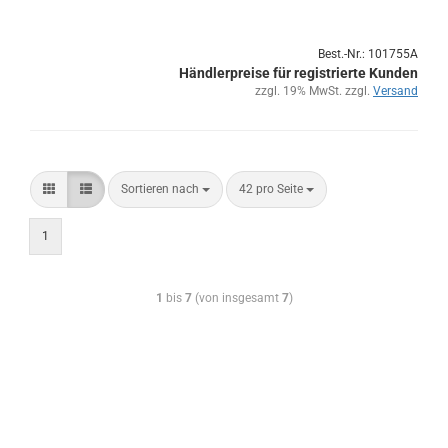
Best.-Nr.: 101755A
Händlerpreise für registrierte Kunden
zzgl. 19% MwSt. zzgl.
Versand
Sortieren nach
42 pro Seite
1
1
bis
7
(von insgesamt
7
)