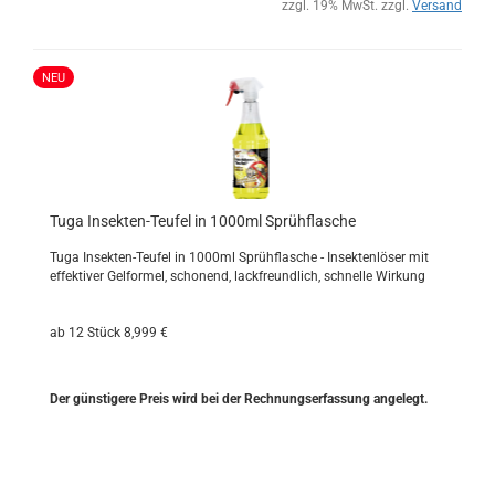
zzgl. 19% MwSt. zzgl.
Versand
NEU
Tuga Insekten-​​Teu­fel in 1000ml Sprüh­fla­sche
Tuga Insekten-​Teufel in 1000ml Sprüh­fla­sche - In­sek­ten­lö­ser mit
ef­fek­ti­ver Gel­for­mel, scho­nend, lack­freund­lich, schnel­le Wir­kung
ab 12 Stück 8,999 €
Der güns­ti­ge­re Preis wird bei der Rech­nungs­er­fas­sung an­ge­legt.