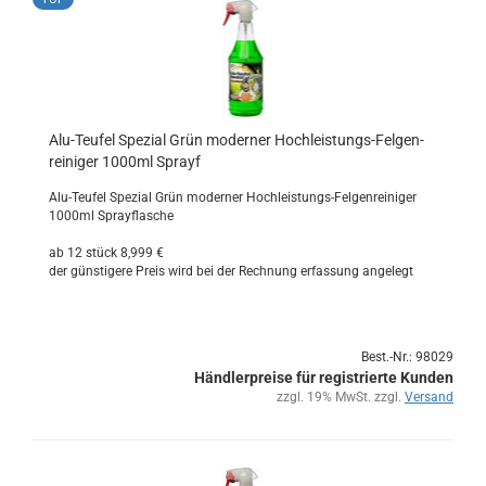
Alu-​Teu­fel Spe­zi­al Grün mo­der­ner Hochleistungs-​​Fel­gen­
rei­ni­ger 1000ml Sprayf
Alu-​Teufel Spe­zi­al Grün mo­der­ner Hochleistungs-​Felgenreiniger
1000ml Spray­fla­sche
ab 12 stück 8,999 €
der güns­ti­ge­re Preis wird bei der Rech­nung er­fas­sung an­ge­legt
Best.-Nr.: 98029
Händlerpreise für registrierte Kunden
zzgl. 19% MwSt. zzgl.
Versand