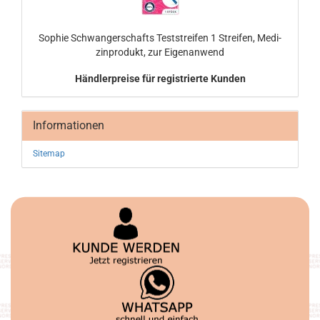
So­phie Schwan­ger­schafts Test­strei­fen 1 Strei­fen, Me­di­
zin­pro­dukt, zur Ei­gen­an­wend
Händlerpreise für registrierte Kunden
Informationen
Sitemap