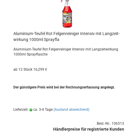
Aluminium-​​Teu­fel Rot Fel­gen­rei­ni­ger In­ten­siv mit Lang­zeit­
wir­kung 1000ml Spray­f­la
Aluminium-​Teufel Rot Fel­gen­rei­ni­ger In­ten­siv mit Lang­zeit­wir­kung
1000ml Spray­fla­sche
ab 12 Stück 16,299 €
Der güns­ti­ge­re Preis wird bei der Rech­nungs­er­fas­sung an­ge­legt.
Lieferzeit:
ca. 3-4 Tage
(Ausland abweichend)
Best.-Nr.: 106513
Händlerpreise für registrierte Kunden