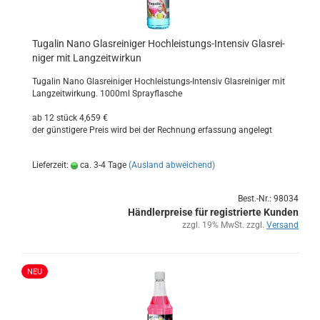
Tu­ga­lin Nano Glas­rei­ni­ger Hochleistungs-​​In­ten­siv Glas­rei­
ni­ger mit Lang­zeit­wir­kun
Tu­ga­lin Nano Glas­rei­ni­ger Hochleistungs-​Intensiv Glas­rei­ni­ger mit
Lang­zeit­wir­kung. 1000ml Spray­fla­sche
ab 12 stück 4,659 €
der güns­ti­ge­re Preis wird bei der Rech­nung er­fas­sung an­ge­legt
Lieferzeit:
ca. 3-4 Tage
(Ausland abweichend)
Best.-Nr.: 98034
Händlerpreise für registrierte Kunden
zzgl. 19% MwSt. zzgl.
Versand
NEU