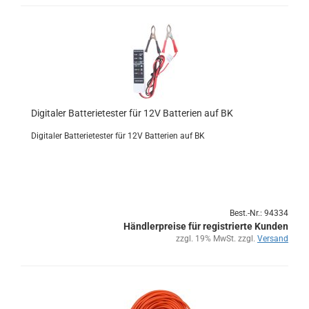
Di­gi­ta­ler Bat­te­rie­tes­ter für 12V Bat­te­rien auf BK
Di­gi­ta­ler Bat­te­rie­tes­ter für 12V Bat­te­rien auf BK
Best.-Nr.: 94334
Händlerpreise für registrierte Kunden
zzgl. 19% MwSt. zzgl.
Versand