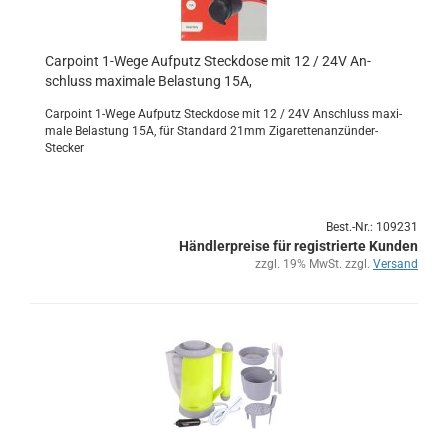
Car­point 1-​Wege Auf­putz Steck­do­se mit 12 / 24V An­
schluss ma­xi­ma­le Be­las­tung 15A,
Car­point 1-​Wege Auf­putz Steck­do­se mit 12 / 24V An­schluss ma­xi­
ma­le Be­las­tung 15A, für Stan­dard 21mm Zigarettenanzünder-​
Stecker
Best.-Nr.: 109231
Händlerpreise für registrierte Kunden
zzgl. 19% MwSt. zzgl.
Versand