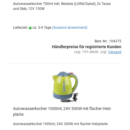
Au­to­was­ser­ko­cher 700ml inkl. Be­steck (Löf­fel/Gabel), 2x Tasse
und Sieb, 12V 150W
Lieferzeit:
ca. 3-4 Tage
(Ausland abweichend)
Best.-Nr.: 104375
Händlerpreise für registrierte Kunden
zzgl. 19% MwSt. zzgl.
Versand
Au­to­was­ser­ko­cher 1000ml, 24V 300W mit fla­cher Heiz­
plat­te
Au­to­was­ser­ko­cher 1000ml, 24V 300W mit fla­cher Heiz­plat­te