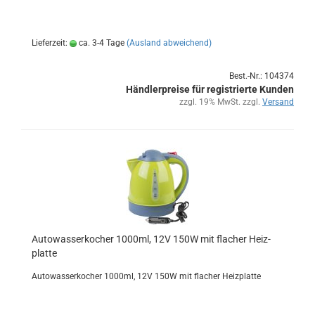
Lieferzeit:
ca. 3-4 Tage
(Ausland abweichend)
Best.-Nr.: 104374
Händlerpreise für registrierte Kunden
zzgl. 19% MwSt. zzgl.
Versand
Au­to­was­ser­ko­cher 1000ml, 12V 150W mit fla­cher Heiz­
plat­te
Au­to­was­ser­ko­cher 1000ml, 12V 150W mit fla­cher Heiz­plat­te