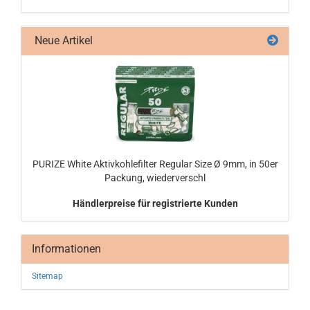
Neue Artikel
PU­RI­ZE White Ak­tiv­koh­le­fil­ter Re­gu­lar Size Ø 9mm, in 50er
Pa­ckung, wie­der­ver­schl
Händlerpreise für registrierte Kunden
Informationen
Sitemap