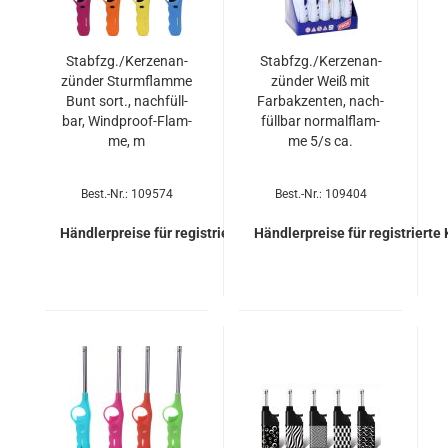
Stab­fzg./Ker­zen­an­
Stab­fzg./Ker­zen­an­
zün­der Sturm­flam­me
zün­der Weiß mit
Bunt sort., nach­füll­
Farb­ak­zen­ten, nach­
bar, Windproof-​​Flam­
füll­bar nor­mal­flam­
me, m
me 5/s ca.
Best.-Nr.: 109574
Best.-Nr.: 109404
Händlerpreise für registrierte Kunden
Händlerpreise für registrierte