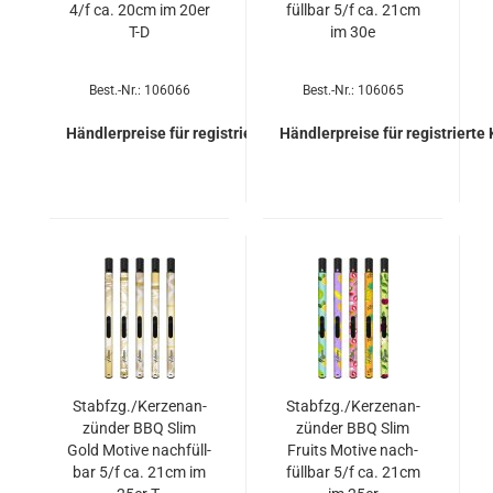
4/f ca. 20cm im 20er
füll­bar 5/f ca. 21cm
T-D
im 30e
Best.-Nr.: 106066
Best.-Nr.: 106065
Händlerpreise für registrierte Kunden
Händlerpreise für registrierte
Stab­fzg./Ker­zen­an­
Stab­fzg./Ker­zen­an­
zün­der BBQ Slim
zün­der BBQ Slim
Gold Mo­ti­ve nach­füll­
Fruits Mo­ti­ve nach­
bar 5/f ca. 21cm im
füll­bar 5/f ca. 21cm