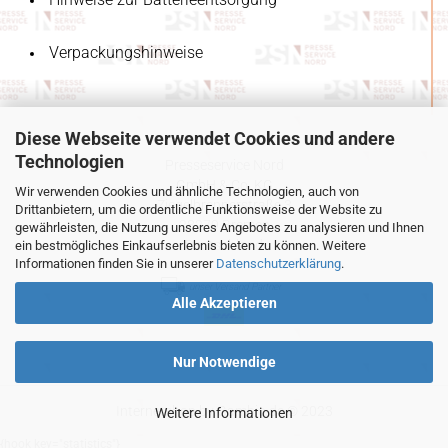
Verpackungshinweise
Diese Webseite verwendet Cookies und andere
Technologien
Presseservice Nord
GmbH & Co. KG
Wir verwenden Cookies und ähnliche Technologien, auch von
Ziegelbrennerstraße 3
Drittanbietern, um die ordentliche Funktionsweise der Website zu
28279 Bremen
gewährleisten, die Nutzung unseres Angebotes zu analysieren und Ihnen
Deutschland
ein bestmögliches Einkaufserlebnis bieten zu können. Weitere
Informationen finden Sie in unserer
Datenschutzerklärung
.
unser Versand Partner
Alle Akzeptieren
Nur Notwendige
Internetshop
by Gambio.de © 2023
Weitere Informationen
{hook key="statistics"}