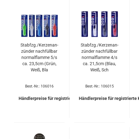
Stab­fzg./Ker­zen­an­
Stab­fzg./Ker­zen­an­
zün­der nach­füll­bar
zün­der nach­füll­bar
nor­mal­flam­me 5/s
nor­mal­flam­me 4/s
ca. 23,5cm (Grün,
ca. 21,5cm (Blau,
Weiß, Bla
Weiß, Sch
Best.-Nr.: 106016
Best.-Nr.: 106015
Händlerpreise für registrierte Kunden
Händlerpreise für registrierte