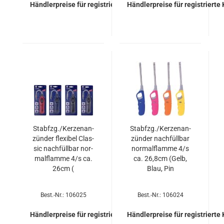
Händlerpreise für registrierte Kunden
Händlerpreise für registrierte
Stab­fzg./Ker­zen­an­
Stab­fzg./Ker­zen­an­
zün­der fle­xi­bel Clas­
zün­der nach­füll­bar
sic nach­füll­bar nor­
nor­mal­flam­me 4/s
mal­flam­me 4/s ca.
ca. 26,8cm (Gelb,
26cm (
Blau, Pin
Best.-Nr.: 106025
Best.-Nr.: 106024
Händlerpreise für registrierte Kunden
Händlerpreise für registrierte