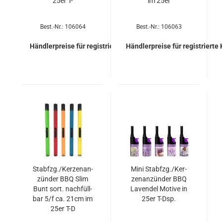
25er T-
im 25er
Best.-Nr.: 106064
Best.-Nr.: 106063
Händlerpreise für registrierte Kunden
Händlerpreise für registrierte
Stab­fzg./Ker­zen­an­
Mini Stab­fzg./Ker­
zün­der BBQ Slim
zen­an­zün­der BBQ
Bunt sort. nach­füll­
La­ven­del Mo­ti­ve in
bar 5/f ca. 21cm im
25er T-Dsp.
25er T-D