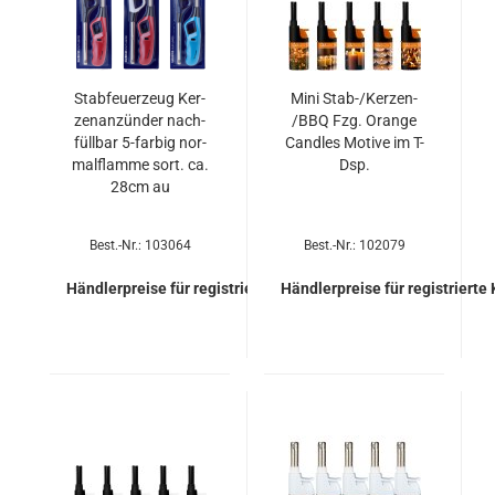
Stab­feu­er­zeug Ker­
Mini Stab-/Kerzen-​​
zen­an­zün­der nach­
/BBQ Fzg. Oran­ge
füll­bar 5-​far­big nor­
Cand­les Mo­ti­ve im T-
mal­flam­me sort. ca.
Dsp.
28cm au
Best.-Nr.: 103064
Best.-Nr.: 102079
Händlerpreise für registrierte Kunden
Händlerpreise für registrierte