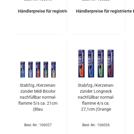
Händlerpreise für registrierte Kunden
Händlerpreise für registrierte
Stab­fzg./Ker­zen­an­
Stab­fzg./Ker­zen­an­
zün­der Midi Bico­lor
zün­der Longneck
nach­füll­bar nor­mal­
nach­füll­bar nor­mal­
flam­me 5/s ca. 21cm
flam­me 4/s ca.
(Blau
27,1cm (Oran­ge
Best.-Nr.: 106027
Best.-Nr.: 106026