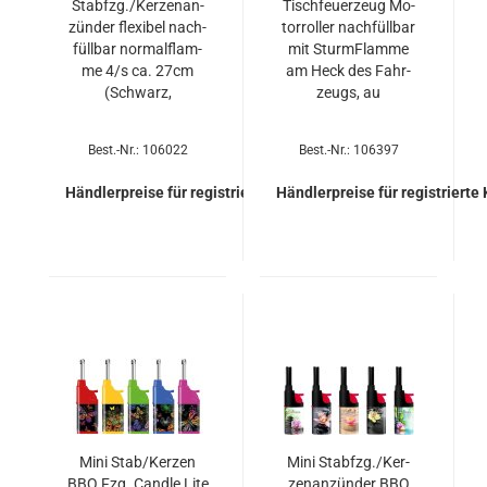
Stab­fzg./Ker­zen­an­
Tisch­feu­er­zeug Mo­
zün­der fle­xi­bel nach­
tor­rol­ler nach­füll­bar
füll­bar nor­mal­flam­
mit Sturm­Flam­me
me 4/s ca. 27cm
am Heck des Fahr­
(Schwarz,
zeugs, au
Best.-Nr.: 106022
Best.-Nr.: 106397
Händlerpreise für registrierte Kunden
Händlerpreise für registrierte
Mini Stab/Ker­zen
Mini Stab­fzg./Ker­
BBQ Fzg. Cand­le Lite
zen­an­zün­der BBQ