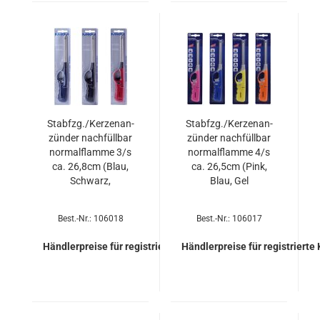
Stab­fzg./Ker­zen­an­
Stab­fzg./Ker­zen­an­
zün­der nach­füll­bar
zün­der nach­füll­bar
nor­mal­flam­me 3/s
nor­mal­flam­me 4/s
ca. 26,8cm (Blau,
ca. 26,5cm (Pink,
Schwarz,
Blau, Gel
Best.-Nr.: 106018
Best.-Nr.: 106017
Händlerpreise für registrierte Kunden
Händlerpreise für registrierte