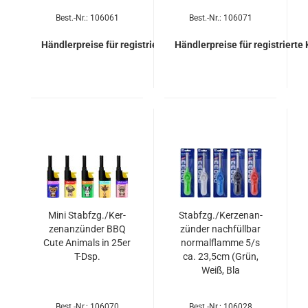
Best.-Nr.: 106061
Best.-Nr.: 106071
Händlerpreise für registrierte Kunden
Händlerpreise für registrierte
Mini Stab­fzg./Ker­
Stab­fzg./Ker­zen­an­
zen­an­zün­der BBQ
zün­der nach­füll­bar
Cute Ani­mals in 25er
nor­mal­flam­me 5/s
T-Dsp.
ca. 23,5cm (Grün,
Weiß, Bla
Best.-Nr.: 106070
Best.-Nr.: 106028