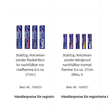
Stab­fzg./Ker­zen­an­
Stab­fzg./Ker­zen­an­
zün­der fle­xi­bel Bico­
zün­der Wind­pro­of
lor nach­füll­bar nor­
nach­füll­bar nor­mal­
mal­flam­me 4/s ca.
flam­me 5/s ca. 27cm
27cm (
(Blau, O
Best.-Nr.: 106023
Best.-Nr.: 106021
Händlerpreise für registrierte Kunden
Händlerpreise für registrierte