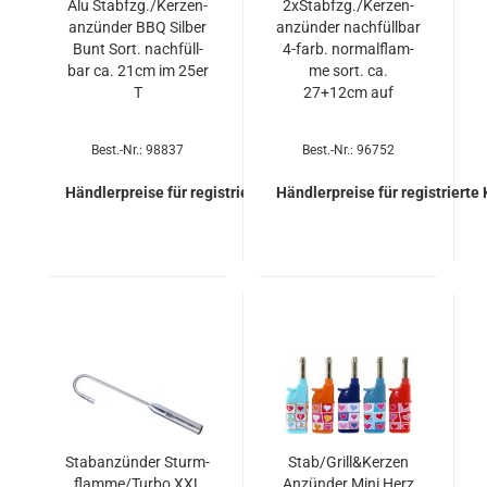
Alu Stab­fzg./Ker­zen­
2xStabfzg./Ker­zen­
an­zün­der BBQ Sil­ber
an­zün­der nach­füll­bar
Bunt Sort. nach­füll­
4-​farb. nor­mal­flam­
bar ca. 21cm im 25er
me sort. ca.
T
27+12cm auf
Best.-Nr.: 98837
Best.-Nr.: 96752
Händlerpreise für registrierte Kunden
Händlerpreise für registrierte
Stab­an­zün­der Sturm­
Stab/Grill&Ker­zen
flam­me/Turbo XXL
An­zün­der Mini Herz