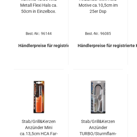
Me­tall Flexi Hals ca.
Mo­ti­ve ca.10,5cm im
50cm in Ein­zel­box.
25er Dsp
Best.-Nr.: 96144
Best.-Nr.: 96085
Händlerpreise für registrierte Kunden
Händlerpreise für registrierte
Stab/Grill&Ker­zen
Stab/Grill&Ker­zen
An­zün­der Mini
An­zün­der
ca.13,5cm HCA Far­
TURBO/Sturm­flam­