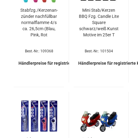
Stab­fzg./Ker­zen­an­
Mini Stab/Ker­zen
zün­der nach­füll­bar
BBQ Fzg. Cand­le Lite
nor­mal­flam­me 4/s
Squa­re
ca. 26,5cm (Blau,
schwarz/weiß Kunst
Pink, Rot
Mo­ti­ve im 25er T
Best.-Nr.: 109368
Best.-Nr.: 101504
Händlerpreise für registrierte Kunden
Händlerpreise für registrierte