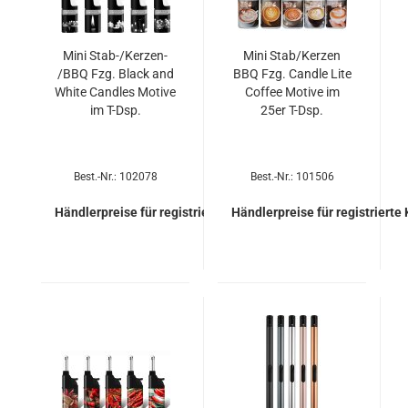
Mini Stab-/Kerzen-​​
Mini Stab/Ker­zen
/BBQ Fzg. Black and
BBQ Fzg. Cand­le Lite
White Cand­les Mo­ti­ve
Cof­fee Mo­ti­ve im
im T-Dsp.
25er T-Dsp.
Best.-Nr.: 102078
Best.-Nr.: 101506
Händlerpreise für registrierte Kunden
Händlerpreise für registrierte