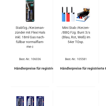
Stab­fzg./Ker­zen­an­
Mini Stab-/Kerzen-​​
zün­der mit Flexi Hals
/BBQ Fzg. Bunt 3/s
inkl. 18ml Gas nach­
(Blau, Rot, Weiß) im
füll­bar nor­mal­flam­
54er T-Dsp.
me c
Best.-Nr.: 106036
Best.-Nr.: 105581
Händlerpreise für registrierte Kunden
Händlerpreise für registrierte