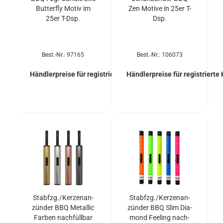
But­ter­fly Motiv im
Zen Mo­ti­ve in 25er T-
25er T-Dsp.
Dsp.
Best.-Nr.: 97165
Best.-Nr.: 106073
Händlerpreise für registrierte Kunden
Händlerpreise für registrierte
Stab­fzg./Ker­zen­an­
Stab­fzg./Ker­zen­an­
zün­der BBQ Me­tal­lic
zün­der BBQ Slim Dia­
Far­ben nach­füll­bar
mond Fee­ling nach­