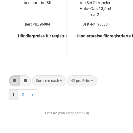
ben sort. im BK
me Set Fle­xi­be­ler
Hals+Gas 13,5ml
ca.2
Best.-Nr.: 96084
Best.-Nr.: 96083
Händlerpreise für registrierte Kunden
Händlerpreise für registrierte
Sortieren nach
42 pro Seite
1
2
»
1
bis
42
(von insgesamt
70
)