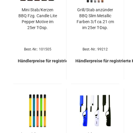
Mini Stab/Ker­zen
Grill/Stab an­zün­der
BBQ Fzg. Cand­le Lite
BBQ Slim Me­tal­lic
Pep­per Mo­ti­ve im
Far­ben 3/f ca.21 cm
25er T-Dsp.
im 25er T-Dsp.
Best.-Nr.: 101505
Best.-Nr.: 99212
Händlerpreise für registrierte Kunden
Händlerpreise für registrierte