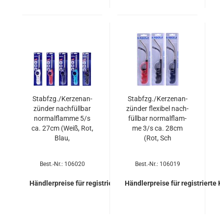
Stab­fzg./Ker­zen­an­
Stab­fzg./Ker­zen­an­
zün­der nach­füll­bar
zün­der fle­xi­bel nach­
nor­mal­flam­me 5/s
füll­bar nor­mal­flam­
ca. 27cm (Weiß, Rot,
me 3/s ca. 28cm
Blau,
(Rot, Sch
Best.-Nr.: 106020
Best.-Nr.: 106019
Händlerpreise für registrierte Kunden
Händlerpreise für registrierte