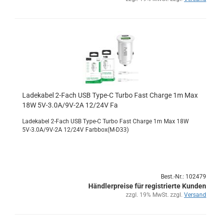
La­de­ka­bel 2-​Fach USB Type-​C Turbo Fast Char­ge 1m Max
18W 5V-3.0A/9V-2A 12/24V Fa
La­de­ka­bel 2-​Fach USB Type-​C Turbo Fast Char­ge 1m Max 18W
5V-3.0A/9V-2A 12/24V Farb­box(M-D33)
Best.-Nr.: 102479
Händlerpreise für registrierte Kunden
zzgl. 19% MwSt. zzgl.
Versand