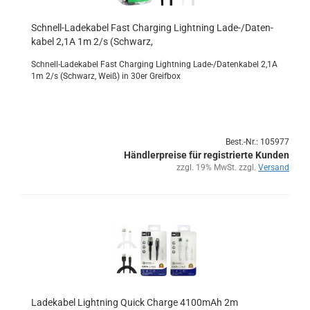
Schnell-​​La­de­ka­bel Fast Char­ging Light­ning Lade-/Da­ten­
ka­bel 2,1A 1m 2/s (Schwarz,
Schnell-​Ladekabel Fast Char­ging Light­ning Lade-/Da­ten­ka­bel 2,1A
1m 2/s (Schwarz, Weiß) in 30er Greif­box
Best.-Nr.: 105977
Händlerpreise für registrierte Kunden
zzgl. 19% MwSt. zzgl.
Versand
La­de­ka­bel Light­ning Quick Char­ge 4100mAh 2m