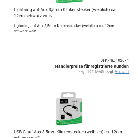
Light­ning auf Aux 3,5mm Klin­ken­ste­cker (weib­lich) ca.
12cm schwarz weiß
Light­ning auf Aux 3,5mm Klin­ken­ste­cker (weib­lich) ca. 12cm
schwarz weiß
Best.-Nr.: 102674
Händlerpreise für registrierte Kunden
zzgl. 19% MwSt. zzgl.
Versand
USB C auf Aux 3,5mm Klin­ken­ste­cker (weib­lich) ca. 12cm