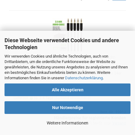
Diese Webseite verwendet Cookies und andere
Technologien
Wir verwenden Cookies und ähnliche Technologien, auch von
AUX Kabel 3,5mm 1m kabel far­ben sort. ein­zel im Sicht­
Drittanbietern, um die ordentliche Funktionsweise der Website zu
box in 24er T-Dsp.
gewährleisten, die Nutzung unseres Angebotes zu analysieren und Ihnen
ein bestmögliches Einkaufserlebnis bieten zu können. Weitere
AUX Kabel 3,5mm 1m kabel far­ben sort. ein­zel im Sicht­box in 24er
Informationen finden Sie in unserer
Datenschutzerklärung
.
T-Dsp.
Alle Akzeptieren
Lieferzeit:
ca. 3-4 Tage
(Ausland abweichend)
Nur Notwendige
Best.-Nr.: 99913
Händlerpreise für registrierte Kunden
Weitere Informationen
zzgl. 19% MwSt. zzgl.
Versand