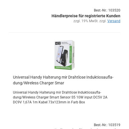
Best.-Nr.: 103520
Händlerpreise für registrierte Kunden
zzgl. 19% MwSt. zzgl.
Versand
Uni­ver­sal Handy Hal­te­rung mir Draht­lo­se In­duk­tio­sauf­la­
dung/Wire­less Char­ger Smar
Uni­ver­sal Handy Hal­te­rung mir Draht­lo­se In­duk­tio­sauf­la­
dung/Wire­less Char­ger Smart Sen­sor S5 10W input DC5V 2A
DC9V 1,67A 1m Kabel 73x123mm in Farb Box
Best.-Nr.: 103519