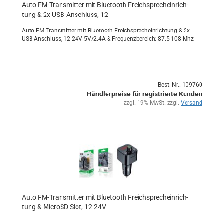
Auto FM-​Trans­mit­ter mit Blue­tooth Freich­sprech­ein­rich­
tung & 2x USB-​An­schluss, 12
Auto FM-​Transmitter mit Blue­tooth Freich­sprech­ein­rich­tung & 2x
USB-​Anschluss, 12-​24V 5V/2.4A & Fre­quenz­be­reich: 87.5-108 Mhz
Best.-Nr.: 109760
Händlerpreise für registrierte Kunden
zzgl. 19% MwSt. zzgl.
Versand
Auto FM-​Trans­mit­ter mit Blue­tooth Freich­sprech­ein­rich­
tung & Mi­croSD Slot, 12-​24V