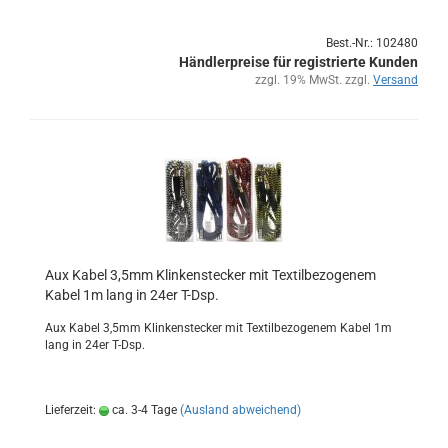
Best.-Nr.: 102480
Händlerpreise für registrierte Kunden
zzgl. 19% MwSt. zzgl.
Versand
Aux Kabel 3,5mm Klin­ken­ste­cker mit Tex­til­be­zo­ge­nem
Kabel 1m lang in 24er T-Dsp.
Aux Kabel 3,5mm Klin­ken­ste­cker mit Tex­til­be­zo­ge­nem Kabel 1m
lang in 24er T-Dsp.
Lieferzeit:
ca. 3-4 Tage
(Ausland abweichend)