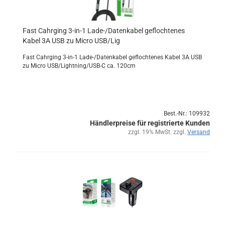
Fast Cahr­ging 3-​in-1 Lade-/Da­ten­ka­bel ge­floch­te­nes
Kabel 3A USB zu Micro USB/Lig
Fast Cahr­ging 3-​in-1 Lade-/Da­ten­ka­bel ge­floch­te­nes Kabel 3A USB
zu Micro USB/Light­ning/USB-C ca. 120cm
Best.-Nr.: 109932
Händlerpreise für registrierte Kunden
zzgl. 19% MwSt. zzgl.
Versand