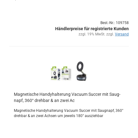
Best.-Nr.: 109758
Händlerpreise für registrierte Kunden
zzgl. 19% MwSt. zzgl.
Versand
Ma­gne­ti­sche Han­dy­hal­te­rung Va­cu­um Suc­cer mit Saug­
napf, 360° dreh­bar & an zwei Ac
Ma­gne­ti­sche Han­dy­hal­te­rung Va­cu­um Suc­cer mit Saug­napf, 360°
dreh­bar & an zwei Ach­sen um je­weils 180° aus­zieh­bar