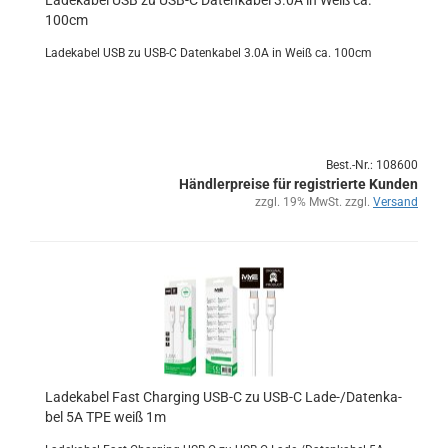
La­de­ka­bel USB zu USB-C Da­ten­ka­bel 3.0A in Weiß ca.
100cm
La­de­ka­bel USB zu USB-C Da­ten­ka­bel 3.0A in Weiß ca. 100cm
Best.-Nr.: 108600
Händlerpreise für registrierte Kunden
zzgl. 19% MwSt. zzgl.
Versand
La­de­ka­bel Fast Char­ging USB-C zu USB-C Lade-/Da­ten­ka­
bel 5A TPE weiß 1m