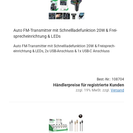
Auto FM-​Trans­mit­ter mit Schnell­la­de­funk­ti­on 20W & Frei­
sprech­ein­rich­tung & LEDs
Auto FM-​Transmitter mit Schnell­la­de­funk­ti­on 20W & Frei­sprech­
ein­rich­tung & LEDs, 2x USB-​Anschluss & 1x USB-C An­schluss
Best.-Nr.: 108704
Händlerpreise für registrierte Kunden
zzgl. 19% MwSt. zzgl.
Versand