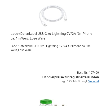
Lade-/Da­ten­ka­bel USB-C zu Light­ning 9V/2A für IPho­ne
ca. 1m Weiß, Lose Ware
Lade-/Da­ten­ka­bel USB-C zu Light­ning 9V/2A für IPho­ne ca. 1m
Weiß, Lose Ware
Best.-Nr.: 107400
Händlerpreise für registrierte Kunden
zzgl. 19% MwSt. zzgl.
Versand