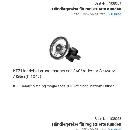
Best.-Nr.: 108069
Händlerpreise für registrierte Kunden
zzgl. 19% MwSt. zzgl.
Versand
KFZ Han­dy­hal­te­rung ma­gne­tisch 360° ro­tier­bar Schwarz
/ Sil­ber(F-​1047)
KFZ Han­dy­hal­te­rung ma­gne­tisch 360° ro­tier­bar Schwarz / Sil­ber
Best.-Nr.: 108068
Händlerpreise für registrierte Kunden
zzgl. 19% MwSt. zzgl.
Versand