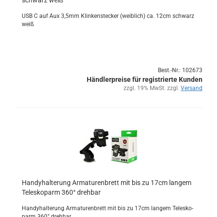
schwarz weiß
USB C auf Aux 3,5mm Klin­ken­ste­cker (weib­lich) ca. 12cm schwarz
weiß
Best.-Nr.: 102673
Händlerpreise für registrierte Kunden
zzgl. 19% MwSt. zzgl.
Versand
Han­dy­hal­te­rung Ar­ma­tu­ren­brett mit bis zu 17cm lan­gem
Te­le­sko­parm 360° dreh­bar
Han­dy­hal­te­rung Ar­ma­tu­ren­brett mit bis zu 17cm lan­gem Te­le­sko­
parm 360° dreh­bar