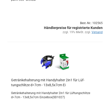
Best.-Nr.: 102565
Händlerpreise für registrierte Kunden
zzgl. 19% MwSt. zzgl.
Versand
Ge­trän­ke­hal­te­rung mit Han­dy­hal­ter 2in1 für Lüf­
tungschlit­ze d=7cm - 13x8,5x7cm Ei
Ge­trän­ke­hal­te­rung mit Han­dy­hal­ter 2in1 für Lüf­tungschlit­ze
d=7cm - 13x8,5x7cm Ein­zel­box(SD1027)