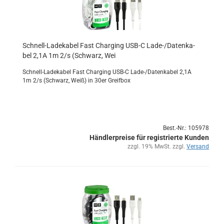
Schnell-​​La­de­ka­bel Fast Char­ging USB-C Lade-/Da­ten­ka­
bel 2,1A 1m 2/s (Schwarz, Wei
Schnell-​Ladekabel Fast Char­ging USB-C Lade-/Da­ten­ka­bel 2,1A
1m 2/s (Schwarz, Weiß) in 30er Greif­box
Best.-Nr.: 105978
Händlerpreise für registrierte Kunden
zzgl. 19% MwSt. zzgl.
Versand