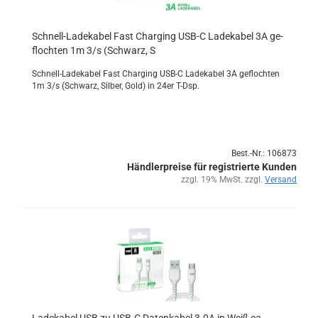
Schnell-​​La­de­ka­bel Fast Char­ging USB-C La­de­ka­bel 3A ge­
floch­ten 1m 3/s (Schwarz, S
Schnell-​Ladekabel Fast Char­ging USB-C La­de­ka­bel 3A ge­floch­ten
1m 3/s (Schwarz, Sil­ber, Gold) in 24er T-Dsp.
Best.-Nr.: 106873
Händlerpreise für registrierte Kunden
zzgl. 19% MwSt. zzgl.
Versand