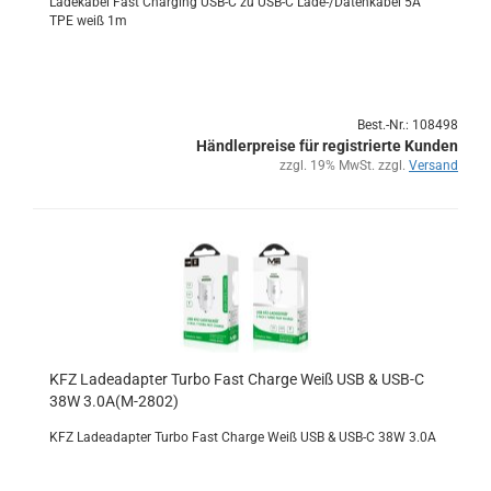
La­de­ka­bel Fast Char­ging USB-C zu USB-C Lade-/Da­ten­ka­bel 5A
TPE weiß 1m
Best.-Nr.: 108498
Händlerpreise für registrierte Kunden
zzgl. 19% MwSt. zzgl.
Versand
KFZ La­de­ad­ap­ter Turbo Fast Char­ge Weiß USB & USB-C
38W 3.0A(M-​2802)
KFZ La­de­ad­ap­ter Turbo Fast Char­ge Weiß USB & USB-C 38W 3.0A