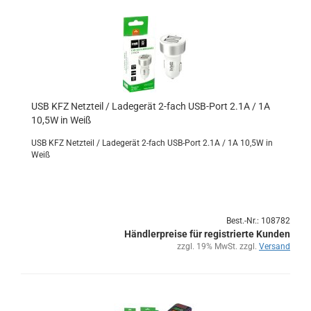
USB KFZ Netz­teil / La­de­ge­rät 2-​fach USB-​Port 2.1A / 1A
10,5W in Weiß
USB KFZ Netz­teil / La­de­ge­rät 2-​fach USB-​Port 2.1A / 1A 10,5W in
Weiß
Best.-Nr.: 108782
Händlerpreise für registrierte Kunden
zzgl. 19% MwSt. zzgl.
Versand