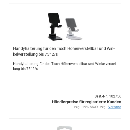
Han­dy­hal­te­rung für den Tisch Hö­hen­ver­stell­bar und Win­
kel­ver­stel­lung bis 75° 2/s
Han­dy­hal­te­rung für den Tisch Hö­hen­ver­stell­bar und Win­kel­ver­stel­
lung bis 75° 2/s
Best.-Nr.: 102756
Händlerpreise für registrierte Kunden
zzgl. 19% MwSt. zzgl.
Versand