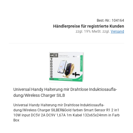
Best.-Nr.: 104164
Händlerpreise für registrierte Kunden
zzgl. 19% MwSt. zzgl.
Versand
Uni­ver­sal Handy Hal­te­rung mir Draht­lo­se In­duk­tio­sauf­la­
dung/Wire­less Char­ger SILB
Uni­ver­sal Handy Hal­te­rung mir Draht­lo­se In­duk­tio­sauf­la­
dung/Wire­less Char­ger SIL­BER&Gold far­ben Smart Sen­sor R1 2 in1
10W input DC5V 2A DC9V 1,67A 1m Kabel 132x65x24mm in Farb
Box