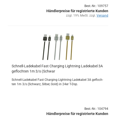
Best.-Nr.: 109757
Händlerpreise für registrierte Kunden
zzgl. 19% MwSt. zzgl.
Versand
Schnell-​​La­de­ka­bel Fast Char­ging Light­ning La­de­ka­bel 3A
ge­floch­ten 1m 3/s (Schwar
Schnell-​Ladekabel Fast Char­ging Light­ning La­de­ka­bel 3A ge­floch­
ten 1m 3/s (Schwarz, Sil­ber, Gold) in 24er T-Dsp.
Best.-Nr.: 104794
Händlerpreise für registrierte Kunden