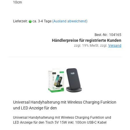
10cm
Lieferzeit:
ca. 3-4 Tage
(Ausland abweichend)
Best.-Nr.: 104165
Händlerpreise für registrierte Kunden
zzgl. 19% MwSt. zzgl.
Versand
Uni­ver­sal Han­dy­hal­te­rung mit Wire­less Char­ging Funk­ti­on
und LED An­zei­ge für den
Uni­ver­sal Han­dy­hal­te­rung mit Wire­less Char­ging Funk­ti­on und
LED An­zei­ge für den Tisch 5V 15W inkl. 100cm USB-C Kabel