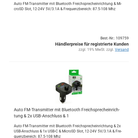
Auto FM-​Transmitter mit Blue­tooth Freich­sprech­ein­rich­tung & Mi­
croSD Slot, 12-​24V 5V/3.1A & Fre­quenz­be­reich: 87.5-108 Mhz
Best.-Nr.: 109759
Händlerpreise für registrierte Kunden
zzgl. 19% MwSt. zzgl.
Versand
Auto FM-​Trans­mit­ter mit Blue­tooth Freich­sprech­ein­rich­
tung & 2x USB-​An­schluss & 1
Auto FM-​Transmitter mit Blue­tooth Freich­sprech­ein­rich­tung & 2x
USB-​Anschluss & 1x USB-C & Mi­croSD Slot, 12-​24V 5V/3.1A & Fre­
quenz­be­reich: 87.5-108 Mhz