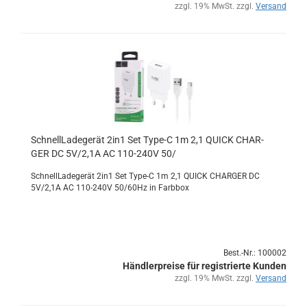
zzgl. 19% MwSt. zzgl.
Versand
Schnell­La­de­ge­rät 2in1 Set Type-​C 1m 2,1 QUICK CHAR­
GER DC 5V/2,1A AC 110-​240V 50/
Schnell­La­de­ge­rät 2in1 Set Type-​C 1m 2,1 QUICK CHAR­GER DC
5V/2,1A AC 110-​240V 50/60Hz in Farb­box
Best.-Nr.: 100002
Händlerpreise für registrierte Kunden
zzgl. 19% MwSt. zzgl.
Versand