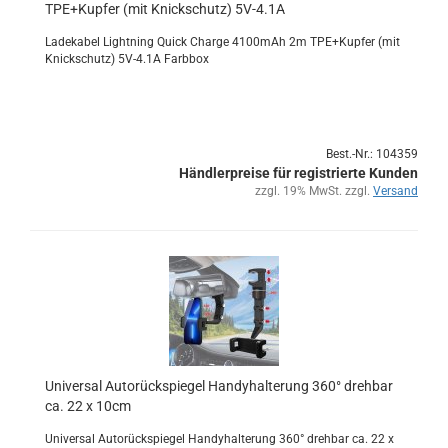
TPE+Kup­fer (mit Knick­schutz) 5V-4.1A
La­de­ka­bel Light­ning Quick Char­ge 4100mAh 2m TPE+Kup­fer (mit
Knick­schutz) 5V-4.1A Farb­box
Best.-Nr.: 104359
Händlerpreise für registrierte Kunden
zzgl. 19% MwSt. zzgl.
Versand
Uni­ver­sal Au­to­rück­spie­gel Han­dy­hal­te­rung 360° dreh­bar
ca. 22 x 10cm
Uni­ver­sal Au­to­rück­spie­gel Han­dy­hal­te­rung 360° dreh­bar ca. 22 x