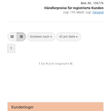
Best.-Nr.: 106776
Händlerpreise für registrierte Kunden
zzgl. 19% MwSt. zzgl.
Versand
Sortieren nach
42 pro Seite
1
1
bis
4
(von insgesamt
4
)
Kundenlogin