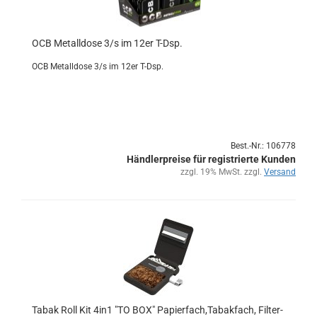
OCB Me­tall­do­se 3/s im 12er T-Dsp.
OCB Me­tall­do­se 3/s im 12er T-Dsp.
Best.-Nr.: 106778
Händlerpreise für registrierte Kunden
zzgl. 19% MwSt. zzgl.
Versand
Tabak Roll Kit 4in1 "TO BOX" Pa­pier­fach,Ta­bak­fach, Fil­ter­