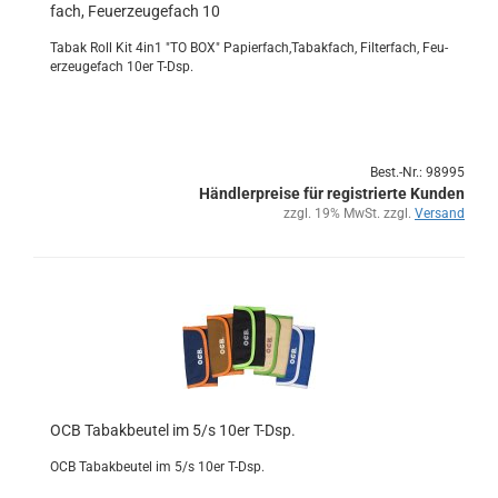
fach, Feu­er­zeu­ge­fach 10
Tabak Roll Kit 4in1 "TO BOX" Pa­pier­fach,Ta­bak­fach, Fil­ter­fach, Feu­
er­zeu­ge­fach 10er T-Dsp.
Best.-Nr.: 98995
Händlerpreise für registrierte Kunden
zzgl. 19% MwSt. zzgl.
Versand
OCB Ta­bak­beu­tel im 5/s 10er T-Dsp.
OCB Ta­bak­beu­tel im 5/s 10er T-Dsp.