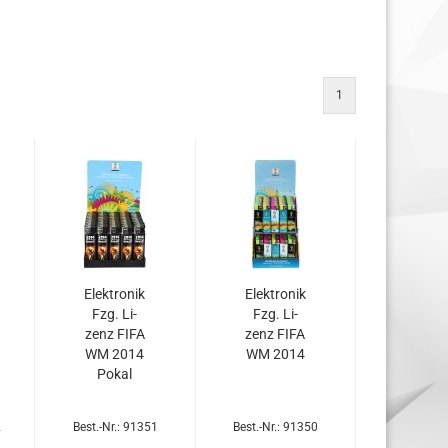
1
Elek­tro­nik
Elek­tro­nik
Fzg. Li­
Fzg. Li­
zenz FIFA
zenz FIFA
WM 2014
WM 2014
Pokal
2
Best.-Nr.: 91351
Best.-Nr.: 91350