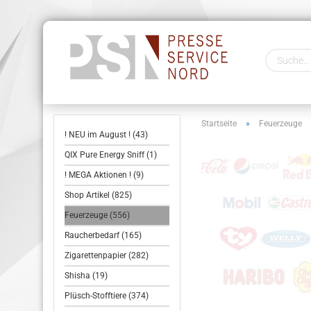
Startseite
»
Feuerzeuge
! NEU im August ! (43)
QIX Pure Energy Sniff (1)
! MEGA Aktionen ! (9)
Shop Artikel (825)
Feuerzeuge (556)
Raucherbedarf (165)
Zigarettenpapier (282)
Shisha (19)
Plüsch-Stofftiere (374)