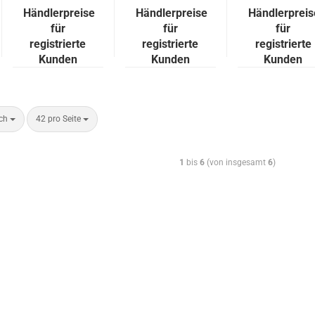
des Fahr­
Händlerpreise
Händlerpreise
Händlerpreis
zeugs, au
für
für
für
registrierte
registrierte
registrierte
Kunden
Kunden
Kunden
ach
42 pro Seite
1
bis
6
(von insgesamt
6
)