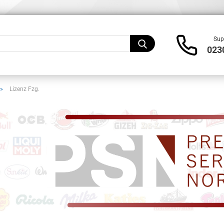
Lieferland
Sup
023
»
Lizenz Fzg.
Konto
Pass