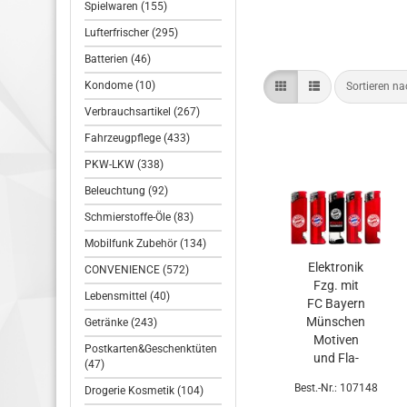
Spielwaren (155)
Lufterfrischer (295)
Batterien (46)
Kondome (10)
Sortieren n
Verbrauchsartikel (267)
Fahrzeugpflege (433)
PKW-LKW (338)
Beleuchtung (92)
Schmierstoffe-Öle (83)
Mobilfunk Zubehör (134)
Elek­tro­nik
CONVENIENCE (572)
Fzg. mit
Lebensmittel (40)
FC Bay­ern
Mün­schen
Getränke (243)
Mo­ti­ven
Postkarten&Geschenktüten
und Fla­
(47)
schen­öff­
Best.-Nr.: 107148
Drogerie Kosmetik (104)
ner im 50er