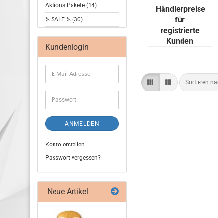
T-Dsp.
Aktions Pakete (14)
Händlerpreise
für
% SALE % (30)
registrierte
Kunden
Kundenlogin
Sortieren n
ANMELDEN
Konto erstellen
Passwort vergessen?
Neue Artikel