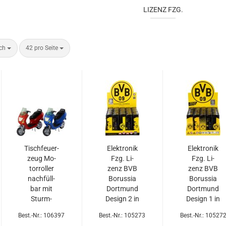
LIZENZ FZG.
ach
42 pro Seite
Tisch­feu­er­
Elek­tro­nik
Elek­tro­nik
zeug Mo­
Fzg. Li­
Fzg. Li­
tor­rol­ler
zenz BVB
zenz BVB
nach­füll­
Bo­rus­sia
Bo­rus­sia
bar mit
Dort­mund
Dort­mund
Sturm­
De­sign 2 in
De­sign 1 in
Flam­me
50er T-Dsp.
50er T-Dsp.
Best.-Nr.: 106397
Best.-Nr.: 105273
Best.-Nr.: 10527
am Heck