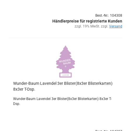
Best.-Nr.: 104308
Händlerpreise für registrierte Kunden
zzgl. 19% MwSt. zzgl.
Versand
Wunder-​​Baum La­ven­del 3er Blis­ter(8x3er Blis­ter­kar­ten)
8x3er T-Dsp.
Wunder-​Baum La­ven­del 3er Blis­ter(8x3er Blis­ter­kar­ten) 8x3er T-
Dsp.