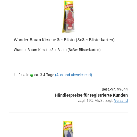
Wunder-​​Baum Kir­sche 3er Blis­ter(8x3er Blis­ter­kar­ten)
Wunder-​Baum Kir­sche 3er Blis­ter(8x3er Blis­ter­kar­ten)
Lieferzeit:
ca. 3-4 Tage
(Ausland abweichend)
Best.-Nr.: 99644
Händlerpreise für registrierte Kunden
zzgl. 19% MwSt. zzgl.
Versand