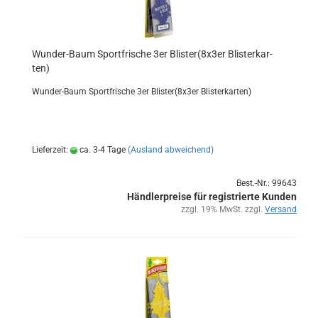
Wunder-​​Baum Sport­fri­sche 3er Blis­ter(8x3er Blis­ter­kar­
ten)
Wunder-​Baum Sport­fri­sche 3er Blis­ter(8x3er Blis­ter­kar­ten)
Lieferzeit:
ca. 3-4 Tage
(Ausland abweichend)
Best.-Nr.: 99643
Händlerpreise für registrierte Kunden
zzgl. 19% MwSt. zzgl.
Versand