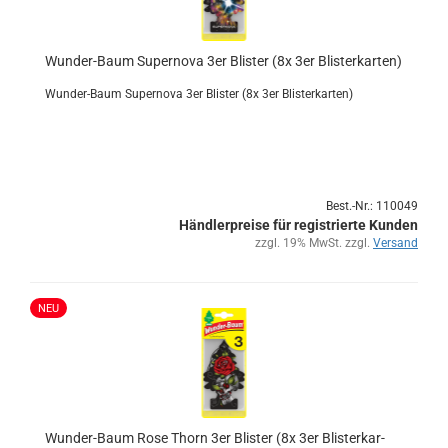
Wunder-​​Baum Su­per­no­va 3er Blis­ter (8x 3er Blis­ter­kar­ten)
Wunder-​Baum Su­per­no­va 3er Blis­ter (8x 3er Blis­ter­kar­ten)
Best.-Nr.: 110049
Händlerpreise für registrierte Kunden
zzgl. 19% MwSt. zzgl.
Versand
NEU
Wunder-​​Baum Rose Thorn 3er Blis­ter (8x 3er Blis­ter­kar­