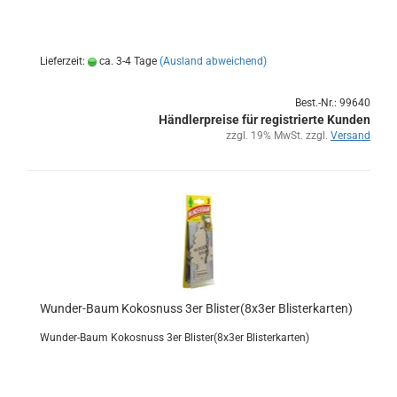
Lieferzeit:
ca. 3-4 Tage
(Ausland abweichend)
Best.-Nr.: 99640
Händlerpreise für registrierte Kunden
zzgl. 19% MwSt. zzgl.
Versand
Wunder-​​Baum Ko­kos­nuss 3er Blis­ter(8x3er Blis­ter­kar­ten)
Wunder-​Baum Ko­kos­nuss 3er Blis­ter(8x3er Blis­ter­kar­ten)