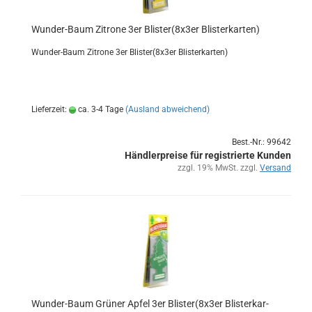
Wunder-​​Baum Zi­tro­ne 3er Blis­ter(8x3er Blis­ter­kar­ten)
Wunder-​Baum Zi­tro­ne 3er Blis­ter(8x3er Blis­ter­kar­ten)
Lieferzeit:
ca. 3-4 Tage
(Ausland abweichend)
Best.-Nr.: 99642
Händlerpreise für registrierte Kunden
zzgl. 19% MwSt. zzgl.
Versand
Wunder-​​Baum Grü­ner Apfel 3er Blis­ter(8x3er Blis­ter­kar­