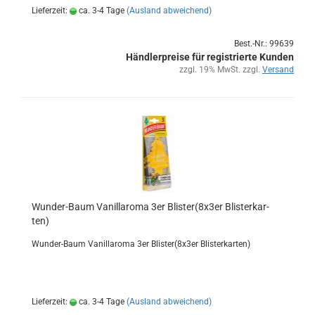
Lieferzeit:
ca. 3-4 Tage
(Ausland abweichend)
Best.-Nr.: 99639
Händlerpreise für registrierte Kunden
zzgl. 19% MwSt. zzgl.
Versand
Wunder-​​Baum Va­nil­l­aro­ma 3er Blis­ter(8x3er Blis­ter­kar­
ten)
Wunder-​Baum Va­nil­l­aro­ma 3er Blis­ter(8x3er Blis­ter­kar­ten)
Lieferzeit:
ca. 3-4 Tage
(Ausland abweichend)