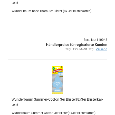
ten)
Wunder-​Baum Rose Thorn 3er Blis­ter (8x 3er Blis­ter­kar­ten)
Best.-Nr.: 110048
Händlerpreise für registrierte Kunden
zzgl. 19% MwSt. zzgl.
Versand
Wun­der­baum Summer-​​Cot­ton 3er Blis­ter(8x3er Blis­ter­kar­
ten)
Wun­der­baum Summer-​Cotton 3er Blis­ter(8x3er Blis­ter­kar­ten)