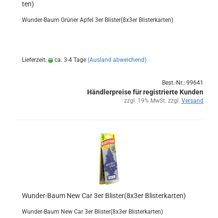
ten)
Wunder-​Baum Grü­ner Apfel 3er Blis­ter(8x3er Blis­ter­kar­ten)
Lieferzeit:
ca. 3-4 Tage
(Ausland abweichend)
Best.-Nr.: 99641
Händlerpreise für registrierte Kunden
zzgl. 19% MwSt. zzgl.
Versand
Wunder-​​Baum New Car 3er Blis­ter(8x3er Blis­ter­kar­ten)
Wunder-​Baum New Car 3er Blis­ter(8x3er Blis­ter­kar­ten)