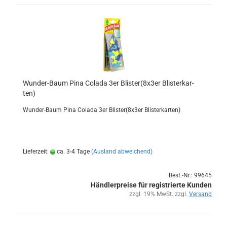
Wunder-​​Baum Pina Co­la­da 3er Blis­ter(8x3er Blis­ter­kar­
ten)
Wunder-​Baum Pina Co­la­da 3er Blis­ter(8x3er Blis­ter­kar­ten)
Lieferzeit:
ca. 3-4 Tage
(Ausland abweichend)
Best.-Nr.: 99645
Händlerpreise für registrierte Kunden
zzgl. 19% MwSt. zzgl.
Versand