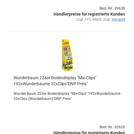
Best.-Nr.: 99638
Händlerpreise für registrierte Kunden
zzgl. 19% MwSt. zzgl.
Versand
Wun­der­baum 224er Bo­den­dis­play "Mix-​Clips"
192xWunderbäume 32xClips"DNP Preis"
Wunder-​Baum 224er Bo­den­dis­play "Mix-​Clips" 192xWunderbäume
32xClips (Wun­der­baum)"DNP Preis"
Best.-Nr.: 92620
Händlerpreise für registrierte Kunden