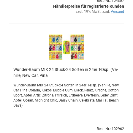
Best.-Nr.: 104307
Händlerpreise für registrierte Kunden
zzgl. 19% MwSt. zzgl.
Versand
Wunder-​​Baum MIX 24 Stück-​​24 Sor­ten in 24er T-Dsp. (Va­
nil­le, New Car, Pina
Wunder-​Baum MIX 24 Stück-​24 Sor­ten in 24er T-Dsp. (Va­nil­le, New
Car, Pina Co­la­da, Kokos, Bub­ble Gum, Black, Relax, Kir­sche, Cot­ton,
Sport, Apfel, Artic, Zi­tro­ne, Pfir­sich, Erd­bee­re, Ever­fresh, Leder, Zimt
Apfel, Ocean, Mid­night Chic, Daisy Chain, Ce­le­bra­te, Mai Tai, Beach
Days)
Best.-Nr.: 102962