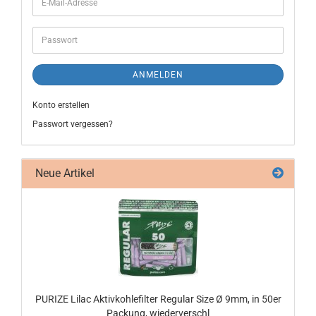
ANMELDEN
Konto erstellen
Passwort vergessen?
Neue Artikel
PU­RI­ZE Lilac Ak­tiv­koh­le­fil­ter Re­gu­lar Size Ø 9mm, in 50er
Pa­ckung, wie­der­ver­schl